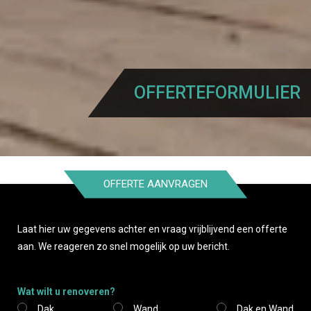
OFFERTEFORMULIER
OFFERTE AANVRAGEN
Laat hier uw gegevens achter en vraag vrijblijvend een offerte
Call me back by fax
aan. We reageren zo snel mogelijk op uw bericht.
Wat wilt u renoveren?
Dak
Wand
Dak en Wand