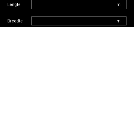
Lengte:
m
Plat dak
Breedte:
m
Hoogte:
m
Extra werkzaamheden?
Asbestsanering
Zonnepanelen
Vul hier het de aantallen van de gewenste hoeveelheid
ramen en deuren in
ramen
loopdeuren