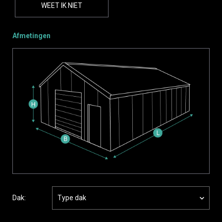
WEET IK NIET
Afmetingen
Dak:
Type dak
Hellend dak