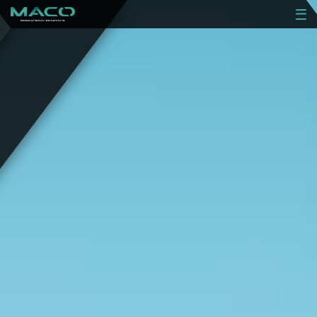
RENOVATIE
NIEUWBOUW
PROJECTEN
OVER ONS
CONTACT
VACATURES
OFFERTE AANVRAGEN