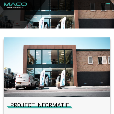
RENOVATIE
NIEUWBOUW
PROJECTEN
OVER ONS
CONTACT
VACATURES
PROJECT INFORMATIE
OFFERTE AANVRAGEN